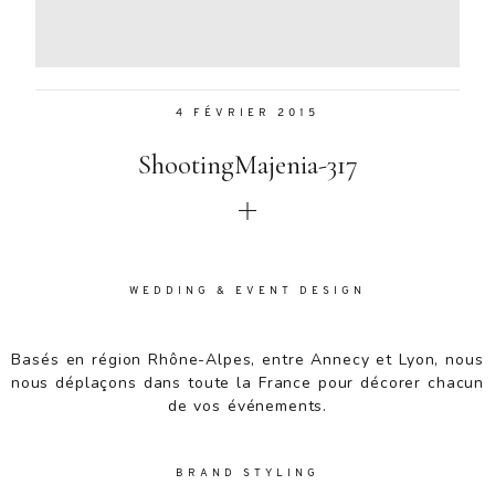
Aenean
lacinia
bibendum
nulla sed
4 FÉVRIER 2015
consectetur.
Aenean
ShootingMajenia-317
lacinia
bibendum
nulla sed
consectetur.
Maecenas
faucibus
WEDDING & EVENT DESIGN
mollis
interdum.
Basés en région Rhône-Alpes, entre Annecy et Lyon, nous
Maecenas
nous déplaçons dans toute la France pour décorer chacun
faucibus
de vos événements.
mollis
interdum.
Etiam porta
BRAND STYLING
sem