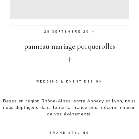
Aenean
lacinia
bibendum
nulla sed
28 SEPTEMBRE 2014
consectetur.
Aenean
panneau mariage porquerolles
lacinia
bibendum
nulla sed
consectetur.
Maecenas
faucibus
WEDDING & EVENT DESIGN
mollis
interdum.
Basés en région Rhône-Alpes, entre Annecy et Lyon, nous
Maecenas
nous déplaçons dans toute la France pour décorer chacun
faucibus
de vos événements.
mollis
interdum.
Etiam porta
BRAND STYLING
sem