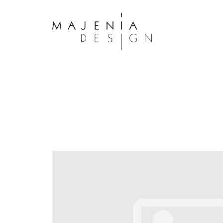
Dolor Tristique
Nullam quis risus eget urna mollis 
eu leo. Aenean lacinia bibendum n
consectetur. Aenean lacinia biben
sed consectetur. Maecenas faucibu
interdum. Maecenas faucibus m