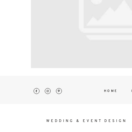
interdum. Etiam porta sem malesu
mollis euismod.
HOME
WEDDING & EVENT DESIGN