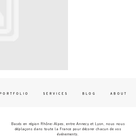
Contac
ada magna
FOLLO
PORTFOLIO
SERVICES
BLOG
ABOUT
Basés en région Rhône-Alpes, entre Annecy et Lyon, nous nous
déplaçons dans toute la France pour décorer chacun de vos
événements.