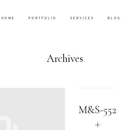
HOME
PORTFOLIO
SERVICES
BLOG
Archives
Home
Portfol
Services
ornare vel
Blog
ulla sed
M&S-552
dum nulla
About
s mollis
ollis