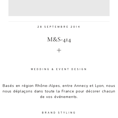
Aenean
lacinia
bibendum
nulla sed
28 SEPTEMBRE 2014
consectetur.
Aenean
M&S-414
lacinia
bibendum
nulla sed
consectetur.
Maecenas
faucibus
WEDDING & EVENT DESIGN
mollis
interdum.
Basés en région Rhône-Alpes, entre Annecy et Lyon, nous
Maecenas
nous déplaçons dans toute la France pour décorer chacun
faucibus
de vos événements.
mollis
interdum.
Etiam porta
BRAND STYLING
sem