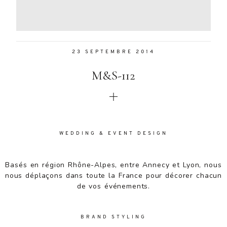
Aenean
lacinia
bibendum
nulla sed
23 SEPTEMBRE 2014
consectetur.
Aenean
M&S-112
lacinia
bibendum
nulla sed
consectetur.
Maecenas
faucibus
WEDDING & EVENT DESIGN
mollis
interdum.
Basés en région Rhône-Alpes, entre Annecy et Lyon, nous
Maecenas
nous déplaçons dans toute la France pour décorer chacun
faucibus
de vos événements.
mollis
interdum.
Etiam porta
BRAND STYLING
sem