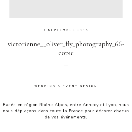
Aenean
lacinia
bibendum
nulla sed
7 SEPTEMBRE 2016
consectetur.
Aenean
victorienne__oliver_fly_photography_66-
lacinia
bibendum
copie
nulla sed
consectetur.
Maecenas
faucibus
mollis
WEDDING & EVENT DESIGN
interdum.
Maecenas
faucibus
Basés en région Rhône-Alpes, entre Annecy et Lyon, nous
mollis
nous déplaçons dans toute la France pour décorer chacun
interdum.
de vos événements.
Etiam porta
sem