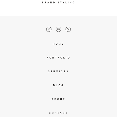
malesuada
BRAND STYLING
magna
mollis
euismod.
FO
HOME
ME
PORTFOLIO
SERVICES
BLOG
ABOUT
CONTACT