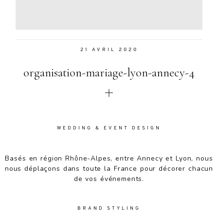
Aenean
lacinia
bibendum
nulla sed
21 AVRIL 2020
consectetur.
Aenean
organisation-mariage-lyon-annecy-4
lacinia
bibendum
nulla sed
consectetur.
Maecenas
faucibus
WEDDING & EVENT DESIGN
mollis
interdum.
Basés en région Rhône-Alpes, entre Annecy et Lyon, nous
Maecenas
nous déplaçons dans toute la France pour décorer chacun
faucibus
de vos événements.
mollis
interdum.
Etiam porta
BRAND STYLING
sem