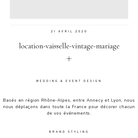
Aenean
lacinia
bibendum
nulla sed
21 AVRIL 2020
consectetur.
Aenean
location-vaisselle-vintage-mariage
lacinia
bibendum
nulla sed
consectetur.
Maecenas
faucibus
WEDDING & EVENT DESIGN
mollis
interdum.
Basés en région Rhône-Alpes, entre Annecy et Lyon, nous
Maecenas
nous déplaçons dans toute la France pour décorer chacun
faucibus
de vos événements.
mollis
interdum.
Etiam porta
BRAND STYLING
sem