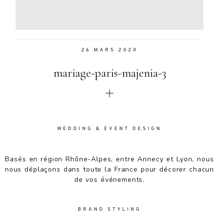
Aenean
lacinia
bibendum
nulla sed
26 MARS 2020
consectetur.
Aenean
mariage-paris-majenia-3
lacinia
bibendum
nulla sed
consectetur.
Maecenas
faucibus
WEDDING & EVENT DESIGN
mollis
interdum.
Basés en région Rhône-Alpes, entre Annecy et Lyon, nous
Maecenas
nous déplaçons dans toute la France pour décorer chacun
faucibus
de vos événements.
mollis
interdum.
Etiam porta
BRAND STYLING
sem