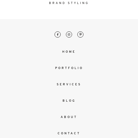
malesuada
BRAND STYLING
magna
mollis
euismod.
FO
HOME
ME
PORTFOLIO
SERVICES
BLOG
ABOUT
CONTACT