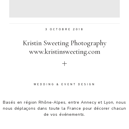
Aenean
lacinia
bibendum
nulla sed
3 OCTOBRE 2018
consectetur.
Aenean
Kristin Sweeting Photography
lacinia
bibendum
www.kristinsweeting.com
nulla sed
consectetur.
Maecenas
faucibus
mollis
WEDDING & EVENT DESIGN
interdum.
Maecenas
faucibus
Basés en région Rhône-Alpes, entre Annecy et Lyon, nous
mollis
nous déplaçons dans toute la France pour décorer chacun
interdum.
de vos événements.
Etiam porta
sem