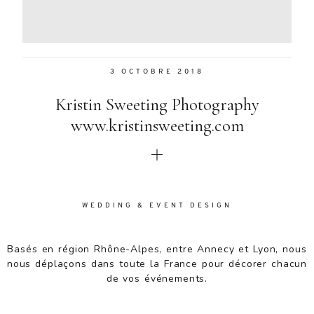
Aenean
lacinia
bibendum
nulla sed
3 OCTOBRE 2018
consectetur.
Aenean
Kristin Sweeting Photography
lacinia
bibendum
www.kristinsweeting.com
nulla sed
consectetur.
Maecenas
faucibus
mollis
WEDDING & EVENT DESIGN
interdum.
Maecenas
faucibus
Basés en région Rhône-Alpes, entre Annecy et Lyon, nous
mollis
nous déplaçons dans toute la France pour décorer chacun
interdum.
de vos événements.
Etiam porta
sem