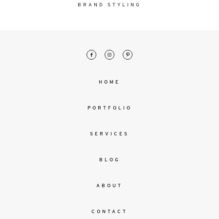
malesuada
BRAND STYLING
magna
mollis
euismod.
FO
HOME
ME
PORTFOLIO
SERVICES
BLOG
ABOUT
CONTACT