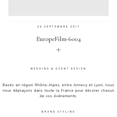
Aenean
lacinia
bibendum
nulla sed
26 SEPTEMBRE 2017
consectetur.
Aenean
EuropeFilm-6004
lacinia
bibendum
nulla sed
consectetur.
Maecenas
faucibus
WEDDING & EVENT DESIGN
mollis
interdum.
Basés en région Rhône-Alpes, entre Annecy et Lyon, nous
Maecenas
nous déplaçons dans toute la France pour décorer chacun
faucibus
de vos événements.
mollis
interdum.
Etiam porta
BRAND STYLING
sem