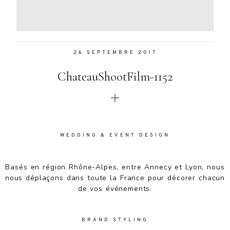
Aenean
lacinia
bibendum
nulla sed
26 SEPTEMBRE 2017
consectetur.
Aenean
ChateauShootFilm-1152
lacinia
bibendum
nulla sed
consectetur.
Maecenas
faucibus
WEDDING & EVENT DESIGN
mollis
interdum.
Basés en région Rhône-Alpes, entre Annecy et Lyon, nous
Maecenas
nous déplaçons dans toute la France pour décorer chacun
faucibus
de vos événements.
mollis
interdum.
Etiam porta
BRAND STYLING
sem