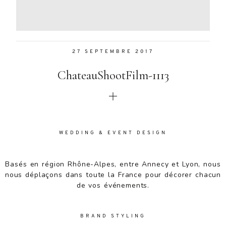
Aenean
lacinia
bibendum
nulla sed
27 SEPTEMBRE 2017
consectetur.
Aenean
ChateauShootFilm-1113
lacinia
bibendum
nulla sed
consectetur.
Maecenas
faucibus
WEDDING & EVENT DESIGN
mollis
interdum.
Basés en région Rhône-Alpes, entre Annecy et Lyon, nous
Maecenas
nous déplaçons dans toute la France pour décorer chacun
faucibus
de vos événements.
mollis
interdum.
Etiam porta
BRAND STYLING
sem