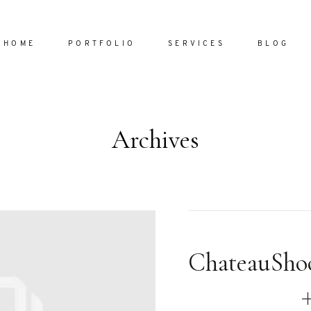
HOME
PORTFOLIO
SERVICES
BLOG
Archives
Home
Portfol
Services
ornare vel
Blog
ulla sed
ChateauSho
dum nulla
About
s mollis
ollis