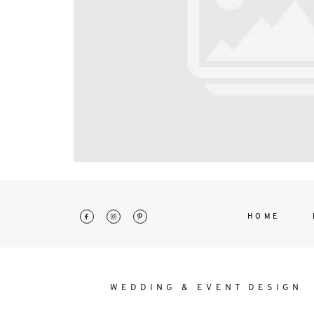
interdum. Etiam porta sem malesu
mollis euismod.
HOME
WEDDING & EVENT DESIGN