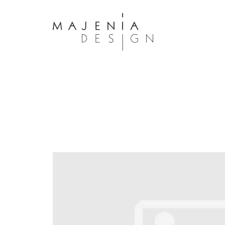
Dolor Tristique
Nullam quis risus eget urna mollis 
eu leo. Aenean lacinia bibendum n
consectetur. Aenean lacinia biben
sed consectetur. Maecenas faucibu
interdum. Maecenas faucibus m