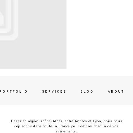
Contac
ada magna
FOLLO
PORTFOLIO
SERVICES
BLOG
ABOUT
Basés en région Rhône-Alpes, entre Annecy et Lyon, nous nous
déplaçons dans toute la France pour décorer chacun de vos
événements.