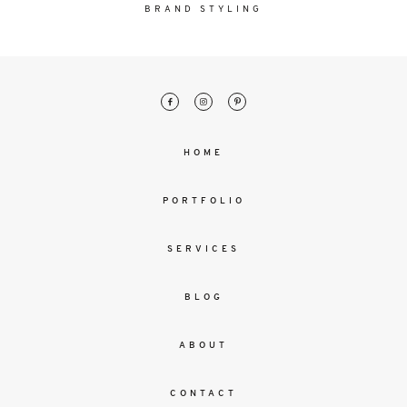
malesuada
BRAND STYLING
magna
mollis
euismod.
FO
HOME
ME
PORTFOLIO
SERVICES
BLOG
ABOUT
CONTACT