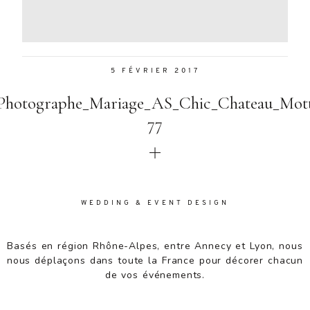
Aenean
lacinia
bibendum
nulla sed
5 FÉVRIER 2017
consectetur.
Aenean
Photographe_Mariage_AS_Chic_Chateau_Mott
lacinia
bibendum
77
nulla sed
consectetur.
Maecenas
faucibus
mollis
WEDDING & EVENT DESIGN
interdum.
Maecenas
faucibus
Basés en région Rhône-Alpes, entre Annecy et Lyon, nous
mollis
nous déplaçons dans toute la France pour décorer chacun
interdum.
de vos événements.
Etiam porta
sem