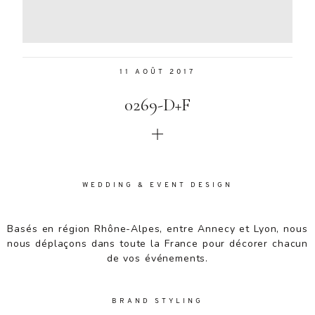
Aenean
lacinia
bibendum
nulla sed
11 AOÛT 2017
consectetur.
Aenean
0269-D+F
lacinia
bibendum
nulla sed
consectetur.
Maecenas
faucibus
WEDDING & EVENT DESIGN
mollis
interdum.
Basés en région Rhône-Alpes, entre Annecy et Lyon, nous
Maecenas
nous déplaçons dans toute la France pour décorer chacun
faucibus
de vos événements.
mollis
interdum.
Etiam porta
BRAND STYLING
sem