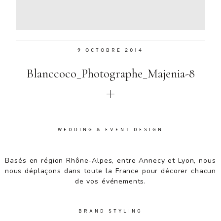
Aenean
lacinia
bibendum
nulla sed
9 OCTOBRE 2014
consectetur.
Aenean
Blanccoco_Photographe_Majenia-8
lacinia
bibendum
nulla sed
consectetur.
Maecenas
faucibus
WEDDING & EVENT DESIGN
mollis
interdum.
Basés en région Rhône-Alpes, entre Annecy et Lyon, nous
Maecenas
nous déplaçons dans toute la France pour décorer chacun
faucibus
de vos événements.
mollis
interdum.
Etiam porta
BRAND STYLING
sem