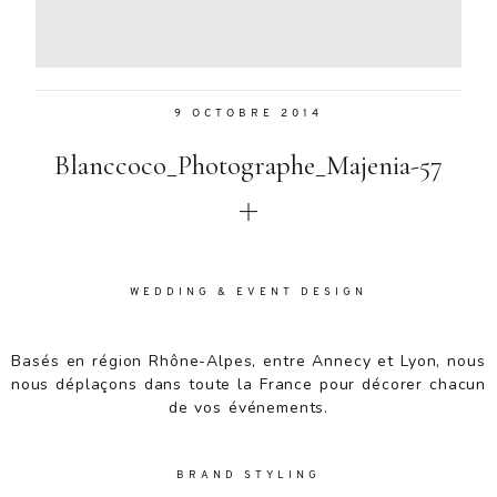
Aenean
lacinia
bibendum
nulla sed
9 OCTOBRE 2014
consectetur.
Aenean
Blanccoco_Photographe_Majenia-57
lacinia
bibendum
nulla sed
consectetur.
Maecenas
faucibus
WEDDING & EVENT DESIGN
mollis
interdum.
Basés en région Rhône-Alpes, entre Annecy et Lyon, nous
Maecenas
nous déplaçons dans toute la France pour décorer chacun
faucibus
de vos événements.
mollis
interdum.
Etiam porta
BRAND STYLING
sem