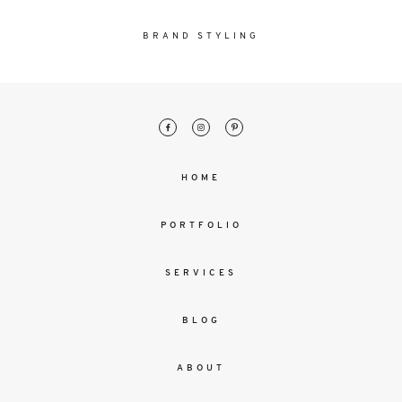
malesuada
magna
BRAND STYLING
mollis
euismod.
FO
ME
HOME
PORTFOLIO
SERVICES
BLOG
ABOUT