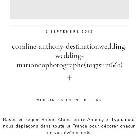
Aenean
lacinia
bibendum
nulla sed
2 SEPTEMBRE 2015
consectetur.
Aenean
coraline-anthony-destinationwedding-
lacinia
bibendum
wedding-
nulla sed
marioncophotographe(1037sur1661)
consectetur.
Maecenas
faucibus
mollis
interdum.
Maecenas
WEDDING & EVENT DESIGN
faucibus
mollis
Basés en région Rhône-Alpes, entre Annecy et Lyon, nous
interdum.
nous déplaçons dans toute la France pour décorer chacun
Etiam porta
de vos événements.
sem