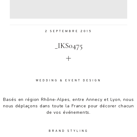
Aenean
lacinia
bibendum
nulla sed
2 SEPTEMBRE 2015
consectetur.
Aenean
_IKS0475
lacinia
bibendum
nulla sed
consectetur.
Maecenas
faucibus
WEDDING & EVENT DESIGN
mollis
interdum.
Basés en région Rhône-Alpes, entre Annecy et Lyon, nous
Maecenas
nous déplaçons dans toute la France pour décorer chacun
faucibus
de vos événements.
mollis
interdum.
Etiam porta
BRAND STYLING
sem