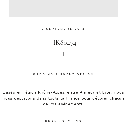
Aenean
lacinia
bibendum
nulla sed
2 SEPTEMBRE 2015
consectetur.
Aenean
_IKS0474
lacinia
bibendum
nulla sed
consectetur.
Maecenas
faucibus
WEDDING & EVENT DESIGN
mollis
interdum.
Basés en région Rhône-Alpes, entre Annecy et Lyon, nous
Maecenas
nous déplaçons dans toute la France pour décorer chacun
faucibus
de vos événements.
mollis
interdum.
Etiam porta
BRAND STYLING
sem