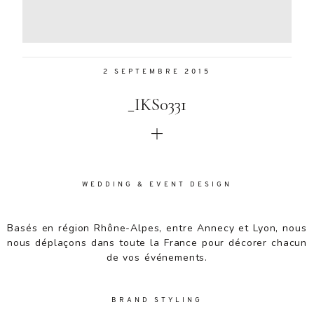
Aenean
lacinia
bibendum
nulla sed
2 SEPTEMBRE 2015
consectetur.
Aenean
_IKS0331
lacinia
bibendum
nulla sed
consectetur.
Maecenas
faucibus
WEDDING & EVENT DESIGN
mollis
interdum.
Basés en région Rhône-Alpes, entre Annecy et Lyon, nous
Maecenas
nous déplaçons dans toute la France pour décorer chacun
faucibus
de vos événements.
mollis
interdum.
Etiam porta
BRAND STYLING
sem