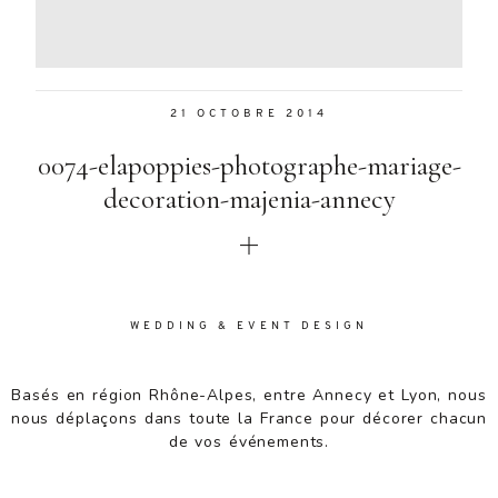
Aenean
lacinia
bibendum
nulla sed
21 OCTOBRE 2014
consectetur.
Aenean
0074-elapoppies-photographe-mariage-
lacinia
bibendum
decoration-majenia-annecy
nulla sed
consectetur.
Maecenas
faucibus
mollis
WEDDING & EVENT DESIGN
interdum.
Maecenas
faucibus
Basés en région Rhône-Alpes, entre Annecy et Lyon, nous
mollis
nous déplaçons dans toute la France pour décorer chacun
interdum.
de vos événements.
Etiam porta
sem