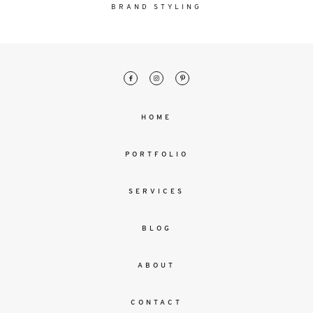
malesuada
BRAND STYLING
magna
mollis
euismod.
FO
HOME
ME
PORTFOLIO
SERVICES
BLOG
ABOUT
CONTACT