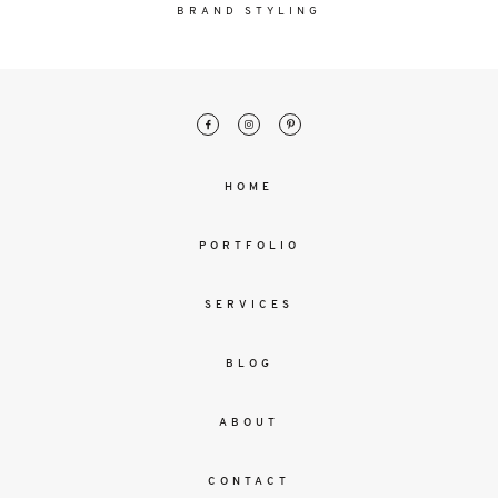
malesuada
BRAND STYLING
magna
mollis
euismod.
FO
HOME
ME
PORTFOLIO
SERVICES
BLOG
ABOUT
CONTACT