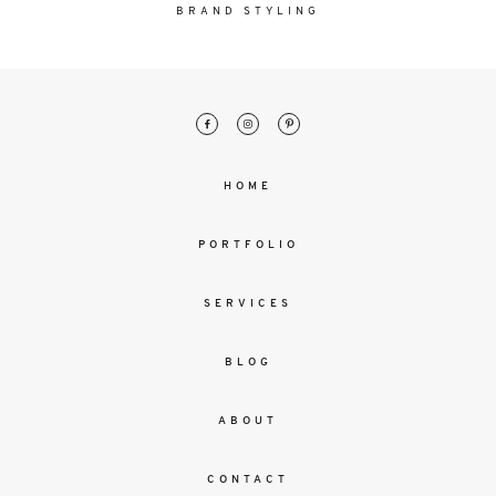
malesuada
BRAND STYLING
magna
mollis
euismod.
FO
HOME
ME
PORTFOLIO
SERVICES
BLOG
ABOUT
CONTACT