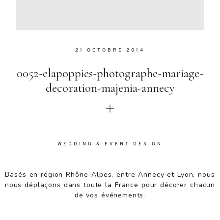
Aenean
lacinia
bibendum
nulla sed
21 OCTOBRE 2014
consectetur.
Aenean
0052-elapoppies-photographe-mariage-
lacinia
bibendum
decoration-majenia-annecy
nulla sed
consectetur.
Maecenas
faucibus
mollis
WEDDING & EVENT DESIGN
interdum.
Maecenas
faucibus
Basés en région Rhône-Alpes, entre Annecy et Lyon, nous
mollis
nous déplaçons dans toute la France pour décorer chacun
interdum.
de vos événements.
Etiam porta
sem