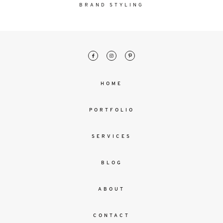
malesuada
BRAND STYLING
magna
mollis
euismod.
FO
HOME
ME
PORTFOLIO
SERVICES
BLOG
ABOUT
CONTACT