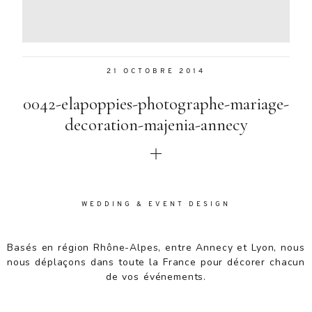
Aenean
lacinia
bibendum
nulla sed
21 OCTOBRE 2014
consectetur.
Aenean
0042-elapoppies-photographe-mariage-
lacinia
bibendum
decoration-majenia-annecy
nulla sed
consectetur.
Maecenas
faucibus
mollis
WEDDING & EVENT DESIGN
interdum.
Maecenas
faucibus
Basés en région Rhône-Alpes, entre Annecy et Lyon, nous
mollis
nous déplaçons dans toute la France pour décorer chacun
interdum.
de vos événements.
Etiam porta
sem