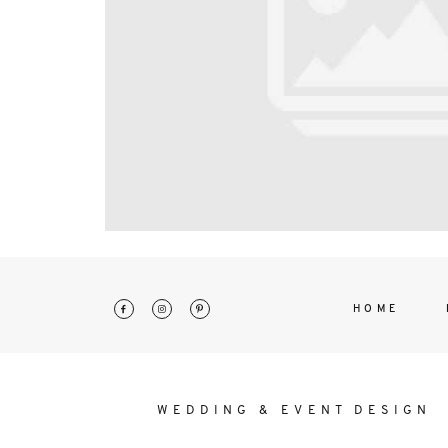
interdum. Etiam porta sem malesu
mollis euismod.
HOME
WEDDING & EVENT DESIGN