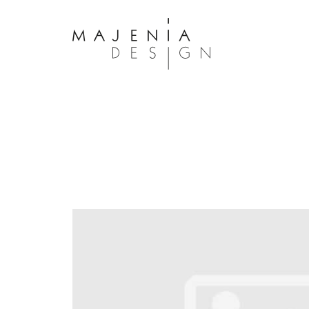
Dolor Tristique
Nullam quis risus eget urna mollis 
eu leo. Aenean lacinia bibendum n
consectetur. Aenean lacinia biben
sed consectetur. Maecenas faucibu
interdum. Maecenas faucibus m