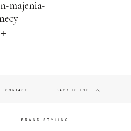
t
on-majenia-
necy
W ME
CONTACT
BACK TO TOP
BRAND STYLING