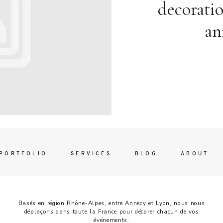
Contac
decorati
ada magna
an
FOLLO
PORTFOLIO
SERVICES
BLOG
ABOUT
Basés en région Rhône-Alpes, entre Annecy et Lyon, nous nous
déplaçons dans toute la France pour décorer chacun de vos
événements.