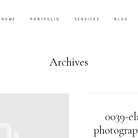
HOME
PORTFOLIO
SERVICES
BLOG
Archives
Home
Portfol
Services
ornare vel
Blog
ulla sed
0039-el
dum nulla
About
s mollis
photograp
ollis