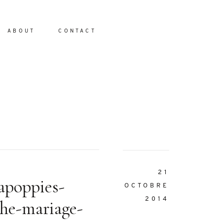
ABOUT
CONTACT
io
21
apoppies-
OCTOBRE
2014
he-mariage-