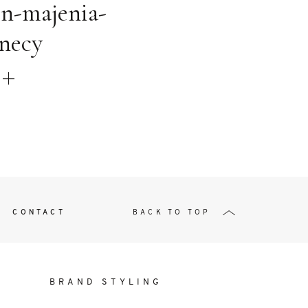
t
on-majenia-
necy
W ME
CONTACT
BACK TO TOP
BRAND STYLING