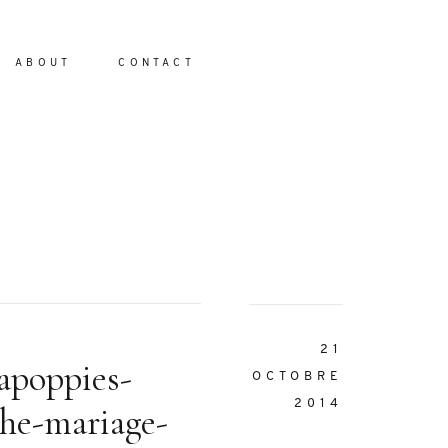
ABOUT
CONTACT
io
21
apoppies-
OCTOBRE
2014
he-mariage-