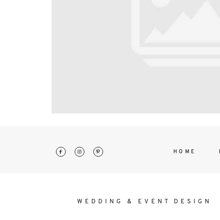
interdum. Etiam porta sem malesu
mollis euismod.
HOME
WEDDING & EVENT DESIGN