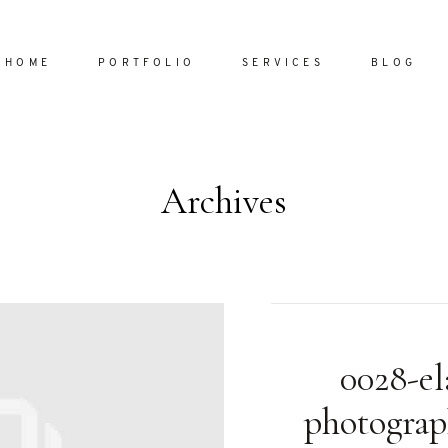
HOME
PORTFOLIO
SERVICES
BLOG
Archives
Home
Portfol
Services
ornare vel
Blog
ulla sed
0028-el
dum nulla
About
s mollis
photograp
ollis