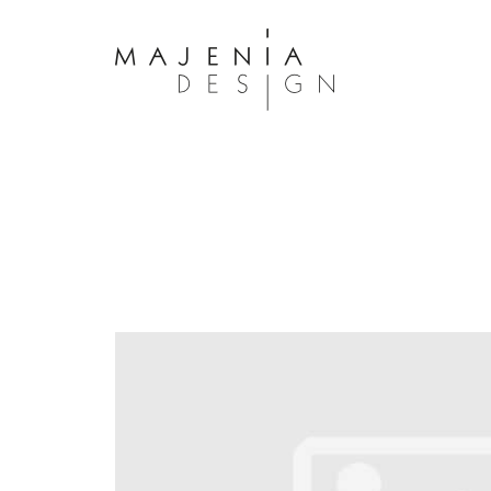
Dolor Tristique
Nullam quis risus eget urna mollis 
eu leo. Aenean lacinia bibendum n
consectetur. Aenean lacinia biben
sed consectetur. Maecenas faucibu
interdum. Maecenas faucibus m