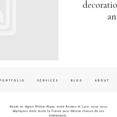
Contac
decorati
ada magna
an
FOLLO
PORTFOLIO
SERVICES
BLOG
ABOUT
Basés en région Rhône-Alpes, entre Annecy et Lyon, nous nous
déplaçons dans toute la France pour décorer chacun de vos
événements.