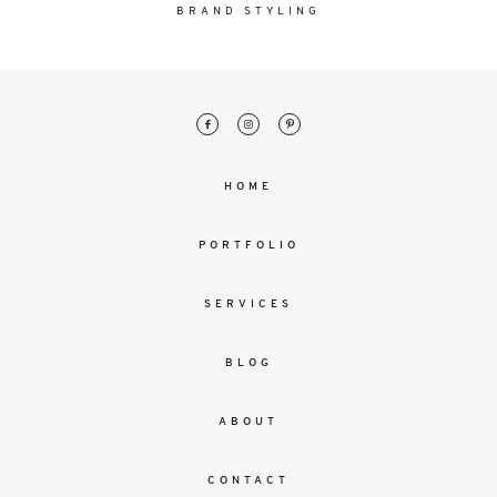
malesuada
BRAND STYLING
magna
mollis
euismod.
FO
HOME
ME
PORTFOLIO
SERVICES
BLOG
ABOUT
CONTACT