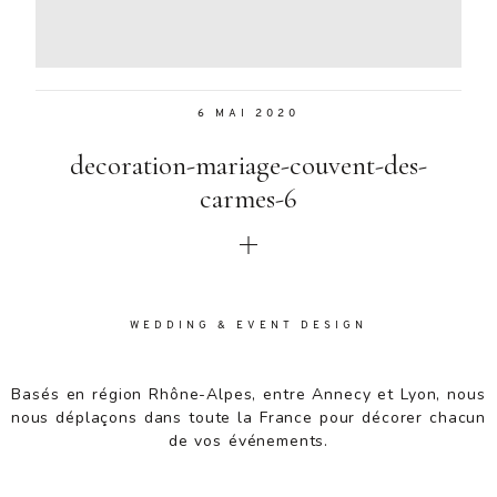
Aenean
lacinia
bibendum
nulla sed
6 MAI 2020
consectetur.
Aenean
decoration-mariage-couvent-des-
lacinia
bibendum
carmes-6
nulla sed
consectetur.
Maecenas
faucibus
mollis
WEDDING & EVENT DESIGN
interdum.
Maecenas
faucibus
Basés en région Rhône-Alpes, entre Annecy et Lyon, nous
mollis
nous déplaçons dans toute la France pour décorer chacun
interdum.
de vos événements.
Etiam porta
sem