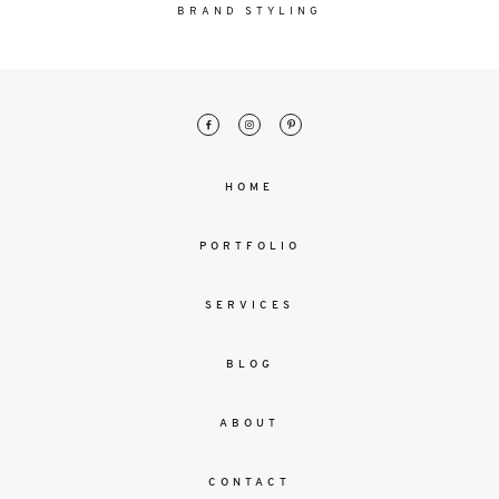
malesuada
BRAND STYLING
magna
mollis
euismod.
FO
HOME
ME
PORTFOLIO
SERVICES
BLOG
ABOUT
CONTACT