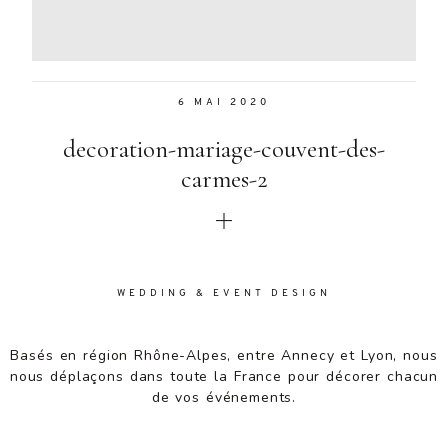
Aenean
lacinia
bibendum
nulla sed
6 MAI 2020
consectetur.
Aenean
decoration-mariage-couvent-des-
lacinia
bibendum
carmes-2
nulla sed
consectetur.
Maecenas
faucibus
mollis
WEDDING & EVENT DESIGN
interdum.
Maecenas
faucibus
Basés en région Rhône-Alpes, entre Annecy et Lyon, nous
mollis
nous déplaçons dans toute la France pour décorer chacun
interdum.
de vos événements.
Etiam porta
sem