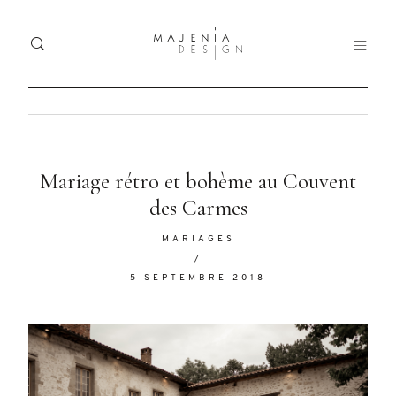
Home
Ho
Dolor
Mariage rétro et bohème au Couvent
Portfolio
Tristique
des Carmes
Port
Services
MARIAGES
Serv
/
Blog
5 SEPTEMBRE 2018
Blo
Nullam
quis risus
About
Abo
eget urna
mollis
Contact
Con
ornare vel
eu leo.