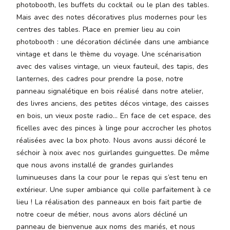
photobooth, les buffets du cocktail ou le plan des tables.
malesuada
magna
Mais avec des notes décoratives plus modernes pour les
mollis
centres des tables. Place en premier lieu au coin
euismod.
photobooth : une décoration déclinée dans une ambiance
vintage et dans le thème du voyage. Une scénarisation
avec des valises vintage, un vieux fauteuil, des tapis, des
lanternes, des cadres pour prendre la pose, notre
FO
panneau signalétique en bois réalisé dans notre atelier,
ME
des livres anciens, des petites décos vintage, des caisses
en bois, un vieux poste radio… En face de cet espace, des
ficelles avec des pinces à linge pour accrocher les photos
réalisées avec la box photo. Nous avons aussi décoré le
séchoir à noix avec nos guirlandes guinguettes. De même
que nous avons installé de grandes guirlandes
luminueuses dans la cour pour le repas qui s’est tenu en
extérieur. Une super ambiance qui colle parfaitement à ce
lieu ! La réalisation des panneaux en bois fait partie de
notre coeur de métier, nous avons alors décliné un
panneau de bienvenue aux noms des mariés, et nous