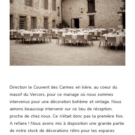
Aenean
lacinia
bibendum
nulla sed
consectetur.
Aenean
lacinia
bibendum
nulla sed
consectetur.
Maecenas
faucibus
mollis
Direction le Couvent des Carmes en Isère, au coeur du
interdum.
massif du Vercors, pour ce mariage où nous sommes
Maecenas
intervenus pour une décoration bohème et vintage. Nous
faucibus
aimons beaucoup intervenir sur ce lieu de réception,
mollis
proche de chez nous. Ce n’était donc pas la première fois.
interdum.
A refaire ! Nous avons mis à disposition une grande partie
Etiam porta
de notre stock de décorations rétro pour les espaces
sem