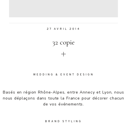
Aenean
lacinia
bibendum
nulla sed
27 AVRIL 2014
consectetur.
Aenean
32 copie
lacinia
bibendum
nulla sed
consectetur.
Maecenas
faucibus
WEDDING & EVENT DESIGN
mollis
interdum.
Basés en région Rhône-Alpes, entre Annecy et Lyon, nous
Maecenas
nous déplaçons dans toute la France pour décorer chacun
faucibus
de vos événements.
mollis
interdum.
Etiam porta
BRAND STYLING
sem