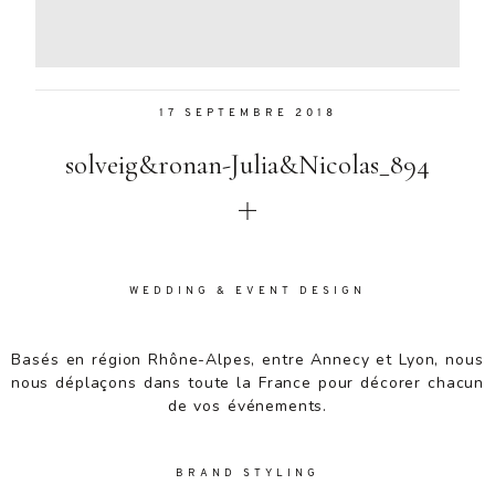
Aenean
lacinia
bibendum
nulla sed
17 SEPTEMBRE 2018
consectetur.
Aenean
solveig&ronan-Julia&Nicolas_894
lacinia
bibendum
nulla sed
consectetur.
Maecenas
faucibus
WEDDING & EVENT DESIGN
mollis
interdum.
Basés en région Rhône-Alpes, entre Annecy et Lyon, nous
Maecenas
nous déplaçons dans toute la France pour décorer chacun
faucibus
de vos événements.
mollis
interdum.
Etiam porta
BRAND STYLING
sem