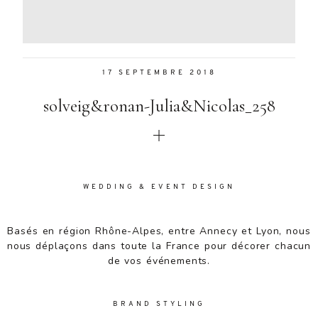
Aenean
lacinia
bibendum
nulla sed
17 SEPTEMBRE 2018
consectetur.
Aenean
solveig&ronan-Julia&Nicolas_258
lacinia
bibendum
nulla sed
consectetur.
Maecenas
faucibus
WEDDING & EVENT DESIGN
mollis
interdum.
Basés en région Rhône-Alpes, entre Annecy et Lyon, nous
Maecenas
nous déplaçons dans toute la France pour décorer chacun
faucibus
de vos événements.
mollis
interdum.
Etiam porta
BRAND STYLING
sem