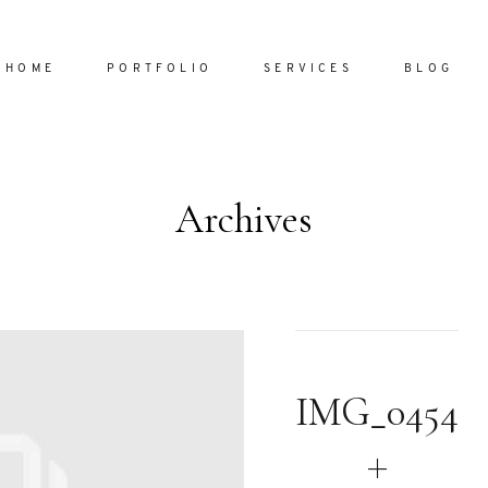
HOME
PORTFOLIO
SERVICES
BLOG
Archives
Home
Portfol
Services
ornare vel
Blog
ulla sed
IMG_0454
dum nulla
About
s mollis
ollis