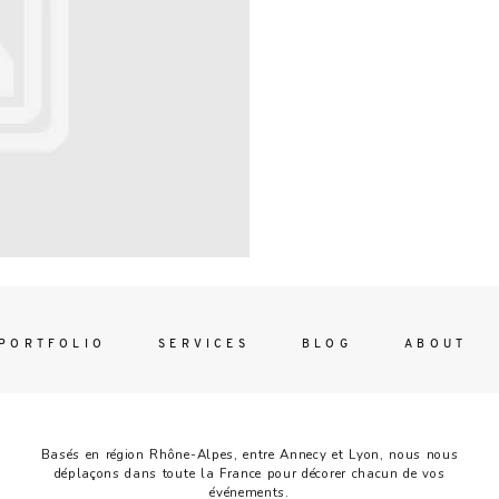
Contac
ada magna
FOLLO
PORTFOLIO
SERVICES
BLOG
ABOUT
Basés en région Rhône-Alpes, entre Annecy et Lyon, nous nous
déplaçons dans toute la France pour décorer chacun de vos
événements.