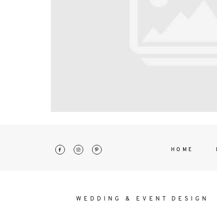
interdum. Etiam porta sem malesu
mollis euismod.
HOME
WEDDING & EVENT DESIGN