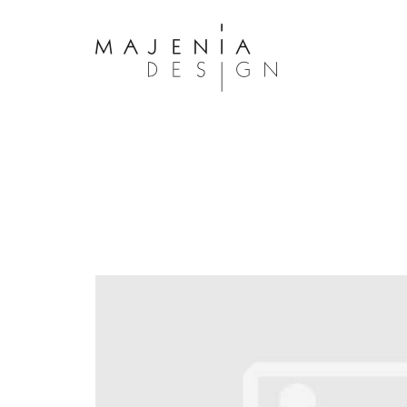
Dolor Tristique
Nullam quis risus eget urna mollis 
eu leo. Aenean lacinia bibendum n
consectetur. Aenean lacinia biben
sed consectetur. Maecenas faucibu
interdum. Maecenas faucibus m