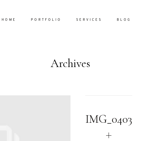
HOME
PORTFOLIO
SERVICES
BLOG
Archives
Home
Portfol
Services
ornare vel
Blog
ulla sed
IMG_0403
dum nulla
About
s mollis
ollis