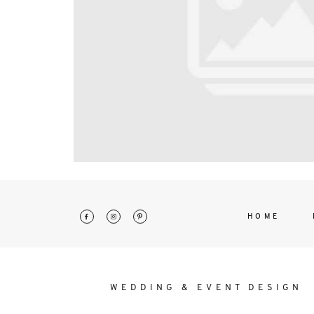
interdum. Etiam porta sem malesu
mollis euismod.
HOME
WEDDING & EVENT DESIGN