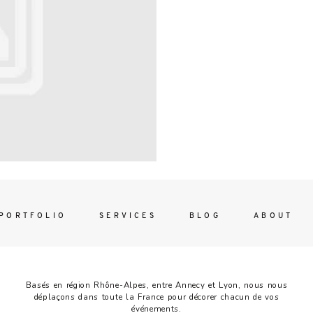
Contac
ada magna
FOLLO
PORTFOLIO
SERVICES
BLOG
ABOUT
Basés en région Rhône-Alpes, entre Annecy et Lyon, nous nous
déplaçons dans toute la France pour décorer chacun de vos
événements.