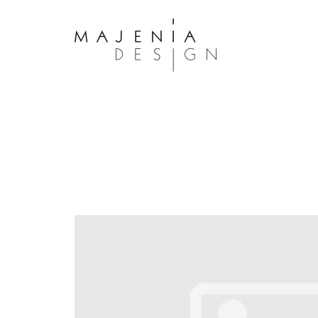
Dolor Tristique
Nullam quis risus eget urna mollis 
eu leo. Aenean lacinia bibendum n
consectetur. Aenean lacinia biben
sed consectetur. Maecenas faucibu
interdum. Maecenas faucibus m