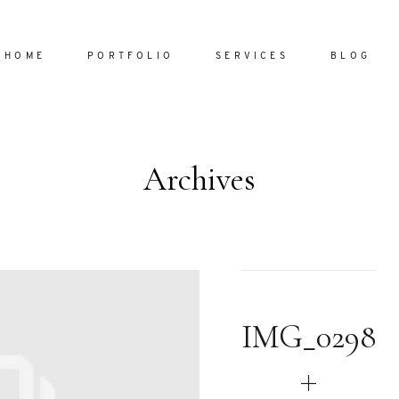
HOME
PORTFOLIO
SERVICES
BLOG
Archives
Home
Portfol
Services
ornare vel
Blog
ulla sed
IMG_0298
dum nulla
About
s mollis
ollis