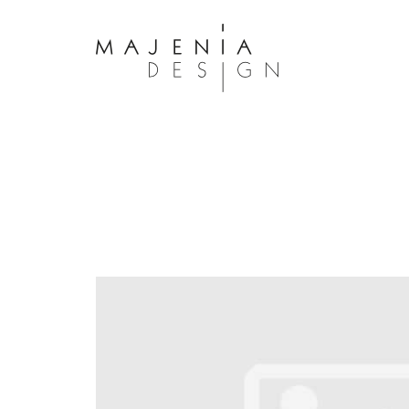
Dolor Tristique
Nullam quis risus eget urna mollis 
eu leo. Aenean lacinia bibendum n
consectetur. Aenean lacinia biben
sed consectetur. Maecenas faucibu
interdum. Maecenas faucibus m