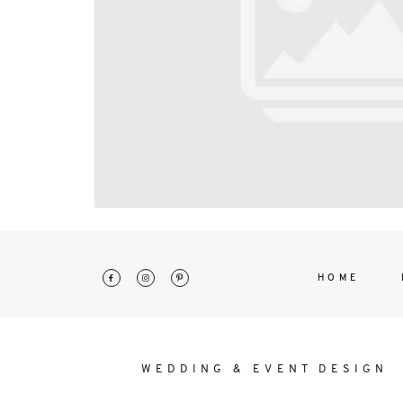
interdum. Etiam porta sem malesu
mollis euismod.
HOME
WEDDING & EVENT DESIGN