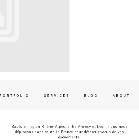
Contac
ada magna
FOLLO
PORTFOLIO
SERVICES
BLOG
ABOUT
Basés en région Rhône-Alpes, entre Annecy et Lyon, nous nous
déplaçons dans toute la France pour décorer chacun de vos
événements.