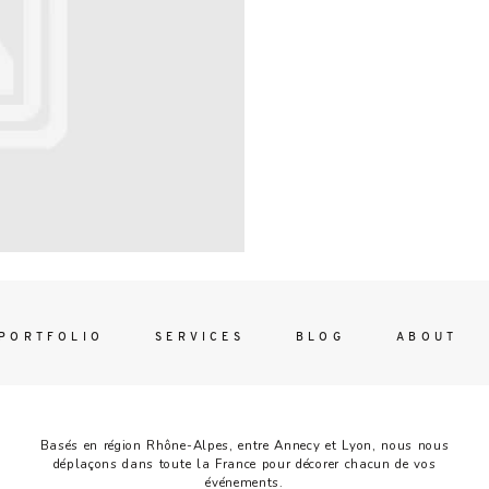
Contac
ada magna
FOLLO
PORTFOLIO
SERVICES
BLOG
ABOUT
Basés en région Rhône-Alpes, entre Annecy et Lyon, nous nous
déplaçons dans toute la France pour décorer chacun de vos
événements.