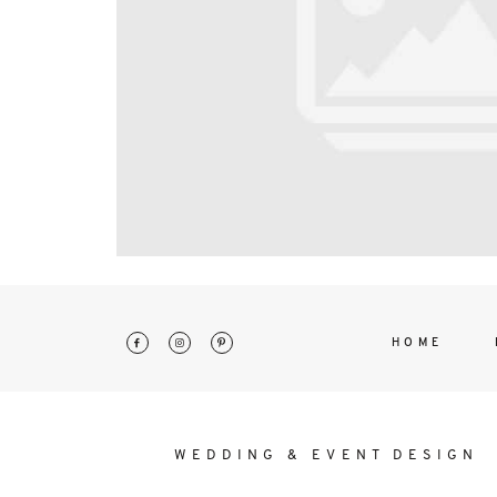
interdum. Etiam porta sem malesu
mollis euismod.
HOME
WEDDING & EVENT DESIGN