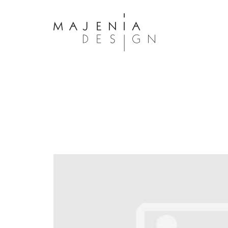
Dolor Tristique
Nullam quis risus eget urna mollis 
eu leo. Aenean lacinia bibendum n
consectetur. Aenean lacinia biben
sed consectetur. Maecenas faucibu
interdum. Maecenas faucibus m