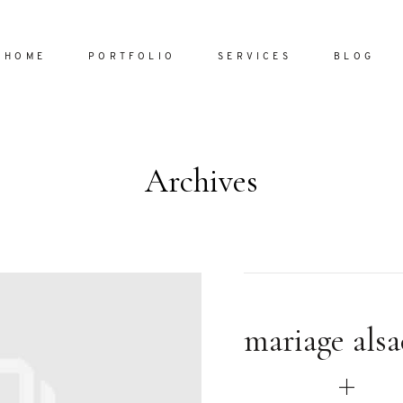
HOME
PORTFOLIO
SERVICES
BLOG
Archives
Home
Portfol
Services
ornare vel
Blog
ulla sed
mariage alsa
dum nulla
About
s mollis
ollis