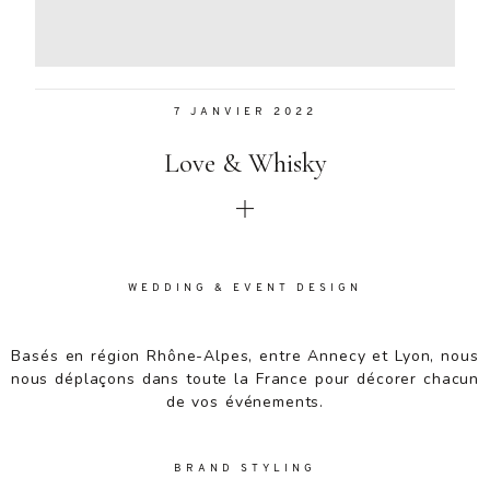
Aenean
lacinia
bibendum
nulla sed
7 JANVIER 2022
consectetur.
Aenean
Love & Whisky
lacinia
bibendum
nulla sed
consectetur.
Maecenas
faucibus
WEDDING & EVENT DESIGN
mollis
interdum.
Basés en région Rhône-Alpes, entre Annecy et Lyon, nous
Maecenas
nous déplaçons dans toute la France pour décorer chacun
faucibus
de vos événements.
mollis
interdum.
Etiam porta
BRAND STYLING
sem