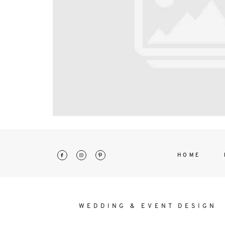
interdum. Etiam porta sem malesu
mollis euismod.
HOME
WEDDING & EVENT DESIGN