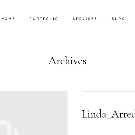
HOME
PORTFOLIO
SERVICES
BLOG
Archives
Home
Portfol
Services
ornare vel
Blog
ulla sed
Linda_Arre
dum nulla
About
s mollis
ollis