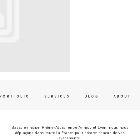
Contac
ada magna
FOLLO
PORTFOLIO
SERVICES
BLOG
ABOUT
Basés en région Rhône-Alpes, entre Annecy et Lyon, nous nous
déplaçons dans toute la France pour décorer chacun de vos
événements.