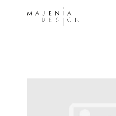
Dolor Tristique
Nullam quis risus eget urna mollis 
eu leo. Aenean lacinia bibendum n
consectetur. Aenean lacinia biben
sed consectetur. Maecenas faucibu
interdum. Maecenas faucibus m