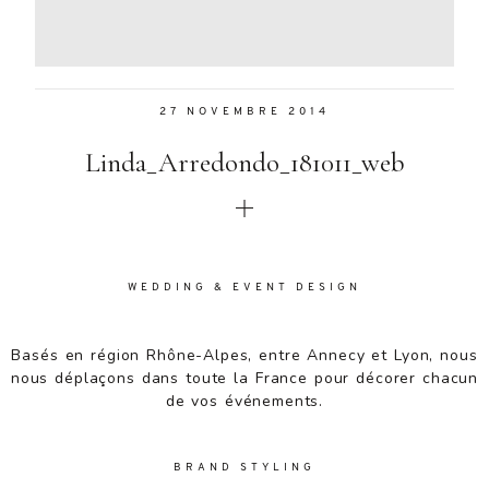
Aenean
lacinia
bibendum
nulla sed
27 NOVEMBRE 2014
consectetur.
Aenean
Linda_Arredondo_181011_web
lacinia
bibendum
nulla sed
consectetur.
Maecenas
faucibus
WEDDING & EVENT DESIGN
mollis
interdum.
Basés en région Rhône-Alpes, entre Annecy et Lyon, nous
Maecenas
nous déplaçons dans toute la France pour décorer chacun
faucibus
de vos événements.
mollis
interdum.
Etiam porta
BRAND STYLING
sem