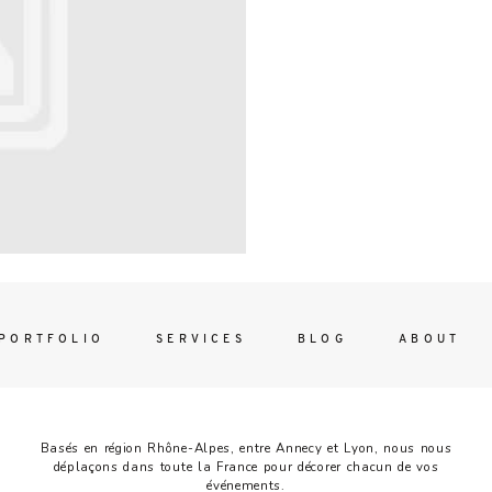
Contac
ada magna
FOLLO
PORTFOLIO
SERVICES
BLOG
ABOUT
Basés en région Rhône-Alpes, entre Annecy et Lyon, nous nous
déplaçons dans toute la France pour décorer chacun de vos
événements.