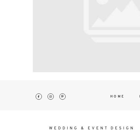
interdum. Etiam porta sem malesu
mollis euismod.
HOME
WEDDING & EVENT DESIGN