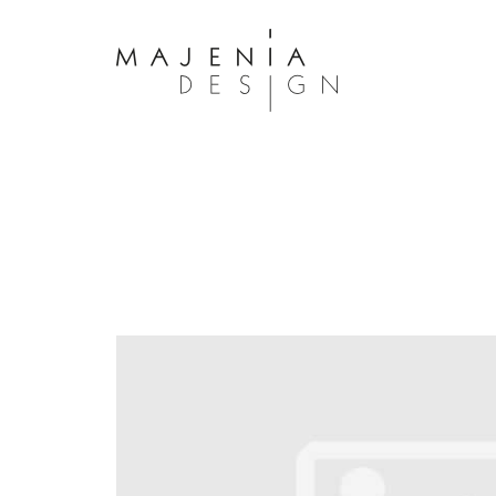
Dolor Tristique
Nullam quis risus eget urna mollis 
eu leo. Aenean lacinia bibendum n
consectetur. Aenean lacinia biben
sed consectetur. Maecenas faucibu
interdum. Maecenas faucibus m