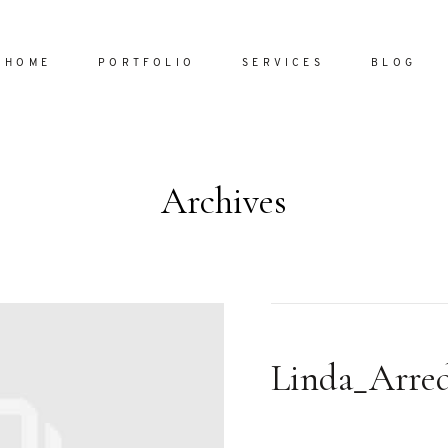
HOME
PORTFOLIO
SERVICES
BLOG
Archives
Home
Portfol
Services
ornare vel
Blog
ulla sed
Linda_Arre
dum nulla
About
s mollis
ollis