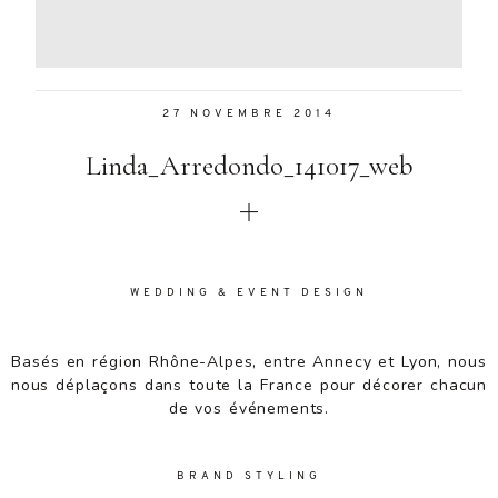
Aenean
lacinia
bibendum
nulla sed
27 NOVEMBRE 2014
consectetur.
Aenean
Linda_Arredondo_141017_web
lacinia
bibendum
nulla sed
consectetur.
Maecenas
faucibus
WEDDING & EVENT DESIGN
mollis
interdum.
Basés en région Rhône-Alpes, entre Annecy et Lyon, nous
Maecenas
nous déplaçons dans toute la France pour décorer chacun
faucibus
de vos événements.
mollis
interdum.
Etiam porta
BRAND STYLING
sem