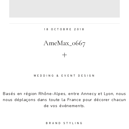
Aenean
lacinia
bibendum
nulla sed
18 OCTOBRE 2018
consectetur.
Aenean
AmeMax_0667
lacinia
bibendum
nulla sed
consectetur.
Maecenas
faucibus
WEDDING & EVENT DESIGN
mollis
interdum.
Basés en région Rhône-Alpes, entre Annecy et Lyon, nous
Maecenas
nous déplaçons dans toute la France pour décorer chacun
faucibus
de vos événements.
mollis
interdum.
Etiam porta
BRAND STYLING
sem