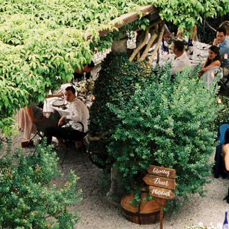
Contac
ada magna
FOLLO