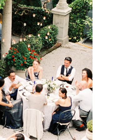
t
W ME