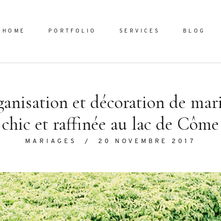
HOME
PORTFOLIO
SERVICES
BLOG
Home
anisation et décoration de mar
chic et raffinée au lac de Côme
Portfol
MARIAGES
/
20 NOVEMBRE 2017
Services
ornare vel
Blog
ulla sed
dum nulla
About
s mollis
ollis