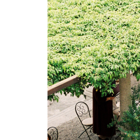
interdum. Etiam porta sem malesu
mollis euismod.