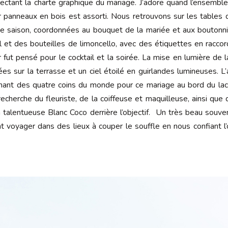
ectant la charte graphique du mariage. J’adore quand l’ensembl
r panneaux en bois est assorti. Nous retrouvons sur les tables 
t de saison, coordonnées au bouquet de la mariée et aux boutonn
el et des bouteilles de limoncello, avec des étiquettes en racc
ut pensé pour le cocktail et la soirée. La mise en lumière de la 
 sur la terrasse et un ciel étoilé en guirlandes lumineuses. L’
venant des quatre coins du monde pour ce mariage au bord du l
cherche du fleuriste, de la coiffeuse et maquilleuse, ainsi qu
 talentueuse Blanc Coco derrière l’objectif. Un très beau souve
t voyager dans des lieux à couper le souffle en nous confiant l’