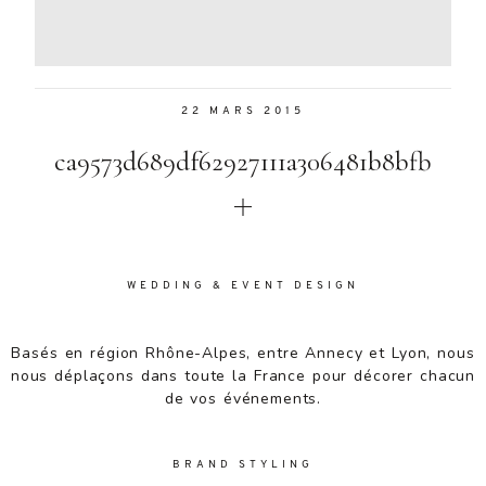
Aenean
lacinia
bibendum
nulla sed
22 MARS 2015
consectetur.
Aenean
ca9573d689df62927111a306481b8bfb
lacinia
bibendum
nulla sed
consectetur.
Maecenas
faucibus
WEDDING & EVENT DESIGN
mollis
interdum.
Basés en région Rhône-Alpes, entre Annecy et Lyon, nous
Maecenas
nous déplaçons dans toute la France pour décorer chacun
faucibus
de vos événements.
mollis
interdum.
Etiam porta
BRAND STYLING
sem