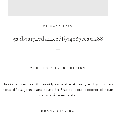
Aenean
lacinia
bibendum
nulla sed
22 MARS 2015
consectetur.
Aenean
5a9b7a1747da44eedf974c87eca51288
lacinia
bibendum
nulla sed
consectetur.
Maecenas
faucibus
WEDDING & EVENT DESIGN
mollis
interdum.
Basés en région Rhône-Alpes, entre Annecy et Lyon, nous
Maecenas
nous déplaçons dans toute la France pour décorer chacun
faucibus
de vos événements.
mollis
interdum.
Etiam porta
BRAND STYLING
sem