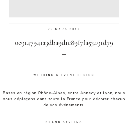
Aenean
lacinia
bibendum
nulla sed
22 MARS 2015
consectetur.
Aenean
0e9147941a3dba9d1c89f7fa53491d79
lacinia
bibendum
nulla sed
consectetur.
Maecenas
faucibus
WEDDING & EVENT DESIGN
mollis
interdum.
Basés en région Rhône-Alpes, entre Annecy et Lyon, nous
Maecenas
nous déplaçons dans toute la France pour décorer chacun
faucibus
de vos événements.
mollis
interdum.
Etiam porta
BRAND STYLING
sem