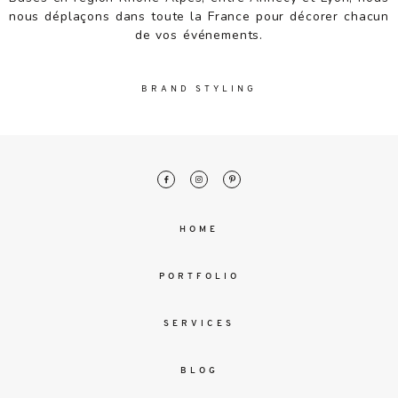
malesuada
nous déplaçons dans toute la France pour décorer chacun
magna
de vos événements.
mollis
euismod.
BRAND STYLING
FO
ME
HOME
PORTFOLIO
SERVICES
BLOG