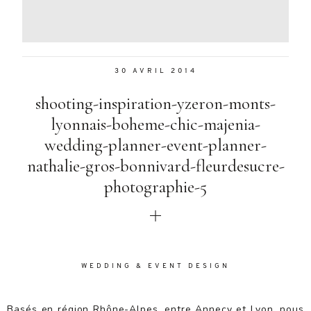
Aenean
lacinia
bibendum
nulla sed
30 AVRIL 2014
consectetur.
Aenean
shooting-inspiration-yzeron-monts-
lacinia
bibendum
lyonnais-boheme-chic-majenia-
nulla sed
wedding-planner-event-planner-
consectetur.
nathalie-gros-bonnivard-fleurdesucre-
Maecenas
faucibus
photographie-5
mollis
interdum.
Maecenas
faucibus
mollis
WEDDING & EVENT DESIGN
interdum.
Etiam porta
sem
Basés en région Rhône-Alpes, entre Annecy et Lyon, nous